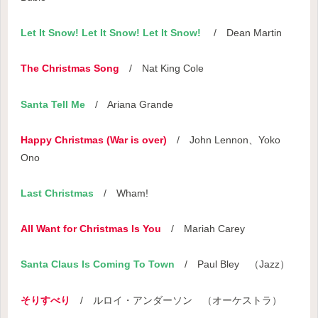
Let It Snow! Let It Snow! Let It Snow!
/ Dean Martin
The Christmas Song
/ Nat King Cole
Santa Tell Me
/ Ariana Grande
Happy Christmas (War is over)
/ John Lennon、Yoko
Ono
Last Christmas
/ Wham!
All Want for Christmas Is You
/ Mariah Carey
Santa Claus Is Coming To Town
/ Paul Bley （Jazz）
そりすべり
/ ルロイ・アンダーソン （オーケストラ）