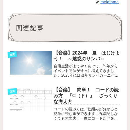
mojatama
関連記事
【音楽】2024年 夏 はじけよ
音楽
う！ ～魅惑のサンバ～
自粛生活がようやくあけて、昨年から
イベント開催が徐々に増えてきまし
た。2023年には浅草サンバカーニバル
コンテストが4年ぶりに開催され、30
万人もの人が集まりました。さて、今
年2024年にももうすぐサンバカーニバ
【音楽】 簡単！ コードの読
音楽
ルの季節がやってきますよ。
み方 「C（ド）」 ざっくり
な考え方
コードの読み方は、仕組みが分かると
簡単に読む事ができます。丸暗記しな
くても大丈夫！一度にコードだけを憶
えようとしても嫌になってしまうの
で、まずは・・・