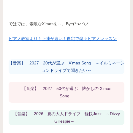
ではでは、素敵なX’masを～。Bye(*･ω･)ノ
ピアノ教室よりも上達が速い！自宅で楽々ピアノレッスン
【音楽】 202
7
20代が選ぶ X’mas Song ～イルミネーシ
ョンドライブで聞きたい～
【音楽】 202
7
50代が選ぶ 懐かしの X’mas
Song
【音楽】 2026
の大人ドライブ 軽快Jazz ～Dizzy
夏
Gillespie～