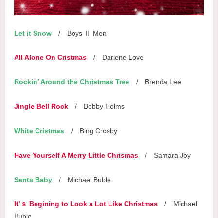
Let it Snow
/ Boys Ⅱ Men
All Alone On
Cristmas
/ Darlene Love
Rockin’ Around the Christmas Tree
/ Brenda Lee
Jingle Bell Rock
/ Bobby Helms
White Cristmas
/ Bing Crosby
Have Yourself A Merry Little Chrismas
/ Samara Joy
Santa Baby
/ Michael Buble
It’ｓ Begining to Look a Lot Like Christmas
/ Michael
Buble