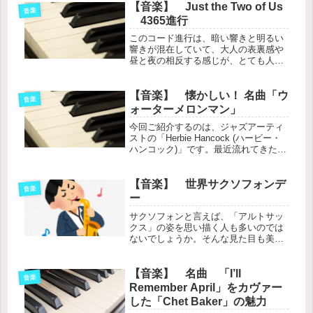
【音楽】 Just the Two of Us
音楽
4365進行
このコード進行は、暗い響きと明るい
響きが混在していて、大人の表裏感や
昼と夜の相反する感じが、とても人を
惹きつける魅力的なコード進行です。
「夜」や「都会」的なイメージの楽曲
を作りたい時に使用すると良いでしょ
【音楽】 懐かしい！ 名曲「ウ
音楽
う。
ォーターメロンマン」
今回ご紹介するのは、ジャズアーティ
ストの「Herbie Hancock (ハービー・
ハンコック)」です。最近流れてきた動
画の中に彼が作曲した「Watermelon
man」を見つけて思わず「懐かしい
～！」聴き入ってしまいました。とい
【音楽】 世界サクソフォンデ
音楽
う事で、この曲を練習するにあたりバ
ー
ックグラウンドを調べてみようと思い
サクソフォンと言えば、「アルトサッ
ます。
クス」の姿を思い描く人も多いのでは
ないでしょうか。そんな見た目も美し
いアルトサックスですが、私は何と言
っても「Jazz ＋ サクソフォン」の相
性が超かっこいいと思っています。
【音楽】 名曲 「I’ll
音楽
Remember April」をカヴァー
した「Chet Baker」の魅力