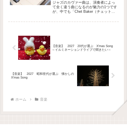
ジャズのカヴァー曲は、演奏者によっ
て全く違う曲になるのが魅力の1つです
が、中でも「Chet Baker（チェット・
ベーカー）」がカヴァーしたバージョ
ンが、私のお気に入りです。軽快なア
ップテンポで、聴きながら作業すると
仕事がはかどる、はかどる♪Chet Baker
は、ヴォーカリストでもありますが、
このカヴァー曲ではトランぺッターと
して演奏しています。
【音楽】 2027 20代が選ぶ X’mas Song
～イルミネーションドライブで聞きたい～
【音楽】 2027 昭和世代が選ぶ 懐かしの
X’mas Song
ホーム
音楽