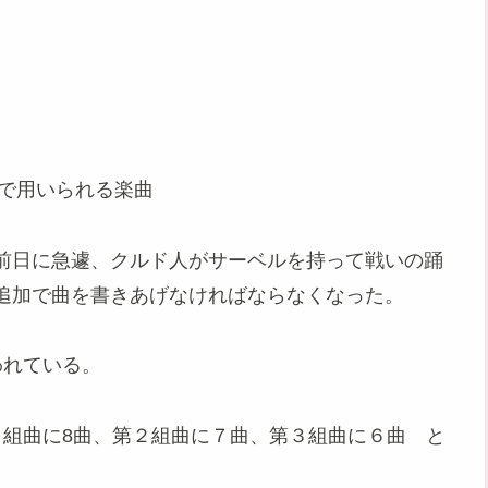
幕で用いられる楽曲
前日に急遽、クルド人がサーベルを持って戦いの踊
追加で曲を書きあげなければならなくなった。
われている。
１組曲に8曲、第２組曲に７曲、第３組曲に６曲 と