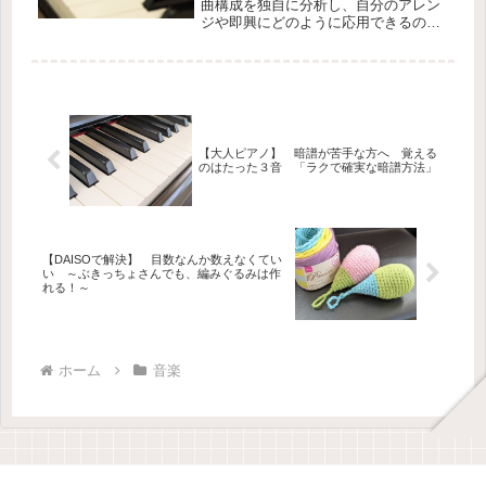
曲構成を独自に分析し、自分のアレン
ジや即興にどのように応用できるのか
考察していきます。
【大人ピアノ】 暗譜が苦手な方へ 覚える
のはたった３音 「ラクで確実な暗譜方法」
【DAISOで解決】 目数なんか数えなくてい
い ～ぶきっちょさんでも、編みぐるみは作
れる！～
ホーム
音楽