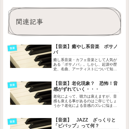
関連記事
【音楽】癒やし系音楽 ボサノ
音楽
バ
癒し系音楽・カフェ音楽として人気が
ある「ボサノバ」。しかし、起源や歴
史、名曲、アーティストについて知ら
ない人も多いのでは？今回は、サクッ
と把握できるように簡単にまとめまし
た。
【音楽】老化現象？ 恐怖！音
音楽
感がずれていく・・・
老化によって、聴力は衰えますが、音
感も衰える事があるのはご存じでしょ
うか？老化による音感のズレに悩まさ
れた音楽家もいるのです。音感がずれ
ていかないように毎日のチューニング
方法もご紹介。
【音楽】 JAZZ ざっくりと
音楽
「ビバップ」って何？