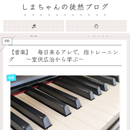
しまちゃんの徒然ブログ
音楽
ハンドメイド
PR
【音楽】 毎日来るアレで、指トレーニン
グ ～室伏広治から学ぶ～
音楽