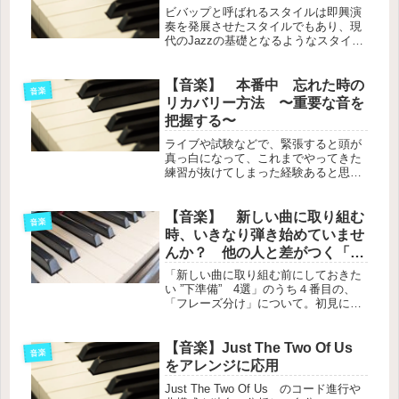
ビバップと呼ばれるスタイルは即興演
奏を発展させたスタイルでもあり、現
代のJazzの基礎となるようなスタイル
です。今回はそのビバップスタイルに
ついて、ざっくりとご案内したいと思
います。
【音楽】 本番中 忘れた時の
音楽
リカバリー方法 〜重要な音を
把握する〜
ライブや試験などで、緊張すると頭が
真っ白になって、これまでやってきた
練習が抜けてしまった経験あると思い
ます。今回は、そんな時の緊急回避方
法についてのお話です。
【音楽】 新しい曲に取り組む
音楽
時、いきなり弾き始めていませ
んか？ 他の人と差がつく「下
準備」とは？ Vol.４
「新しい曲に取り組む前にしておきた
い ”下準備” 4選」のうち４番目の、
「フレーズ分け」について。初見に役
立つ「フレーズ分け」は、少しでも楽
をする為に欠かせない戦略です。しか
も、完成までのスピードアップになる
【音楽】Just The Two Of Us
音楽
という一石二鳥の特典付き♪
をアレンジに応用
Just The Two Of Us のコード進行や