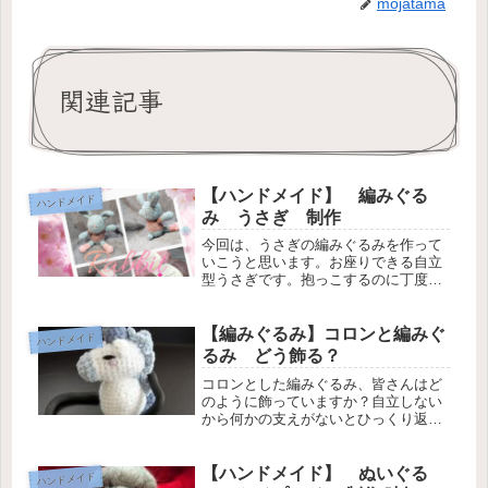
mojatama
関連記事
【ハンドメイド】 編みぐる
ハンドメイド
み うさぎ 制作
今回は、うさぎの編みぐるみを作って
いこうと思います。お座りできる自立
型うさぎです。抱っこするのに丁度良
いサイズなので、お子さんに是非どう
ぞ。
【編みぐるみ】コロンと編みぐ
ハンドメイド
るみ どう飾る？
コロンとした編みぐるみ、皆さんはど
のように飾っていますか？自立しない
から何かの支えがないとひっくり返っ
てしまう...。今回は、このメルヘンな
編みぐるみを簡単にディスプレイして
いきます。
【ハンドメイド】 ぬいぐる
ハンドメイド