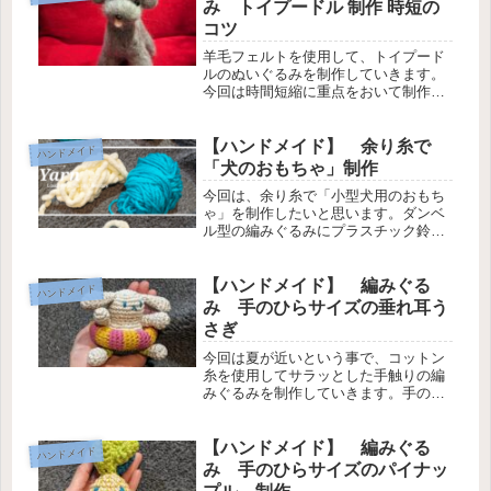
み トイプードル 制作 時短の
コツ
羊毛フェルトを使用して、トイプード
ルのぬいぐるみを制作していきます。
今回は時間短縮に重点をおいて制作に
臨みました。参考になったら幸いで
す。
【ハンドメイド】 余り糸で
ハンドメイド
「犬のおもちゃ」制作
今回は、余り糸で「小型犬用のおもち
ゃ」を制作したいと思います。ダンベ
ル型の編みぐるみにプラスチック鈴を
入れて、わんちゃんの気を引き付ける
楽しいおもちゃです。
【ハンドメイド】 編みぐる
ハンドメイド
み 手のひらサイズの垂れ耳う
さぎ
今回は夏が近いという事で、コットン
糸を使用してサラッとした手触りの編
みぐるみを制作していきます。手のひ
らサイズの小さなうさぎです。
【ハンドメイド】 編みぐる
ハンドメイド
み 手のひらサイズのパイナッ