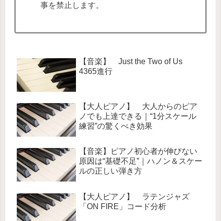
事を禁止します。
【音楽】 Just the Two of Us
4365進行
【大人ピアノ】 大人からのピア
ノでも上達できる｜“1分スケール
練習”の驚くべき効果
【音楽】ピアノ初心者が伸びない
原因は“基礎不足”｜ハノン＆スケー
ルの正しい弾き方
【大人ピアノ】 ラテンジャズ
「ON FIRE」コード分析