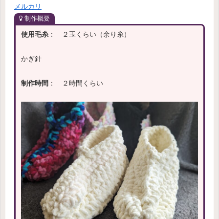
メルカリ
制作概要
使用毛糸
： ２玉くらい（余り糸）
かぎ針
制作時間
： ２時間くらい