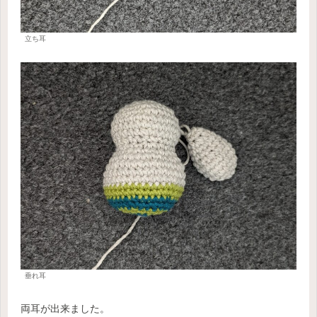
立ち耳
垂れ耳
両耳が出来ました。