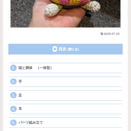
2026.07.20
目次
頭と胴体 （一体型）
手
足
耳
パーツ組み立て