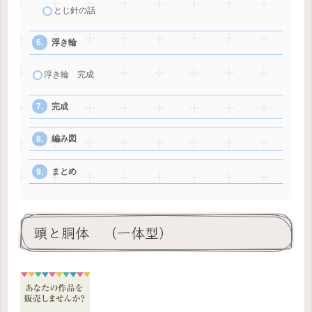
とじ針の話
浮き輪
浮き輪 完成
完成
編み図
まとめ
頭と胴体 （一体型）