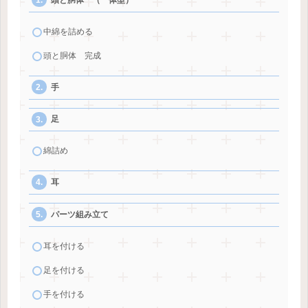
中綿を詰める
頭と胴体 完成
手
足
綿詰め
耳
パーツ組み立て
耳を付ける
足を付ける
手を付ける