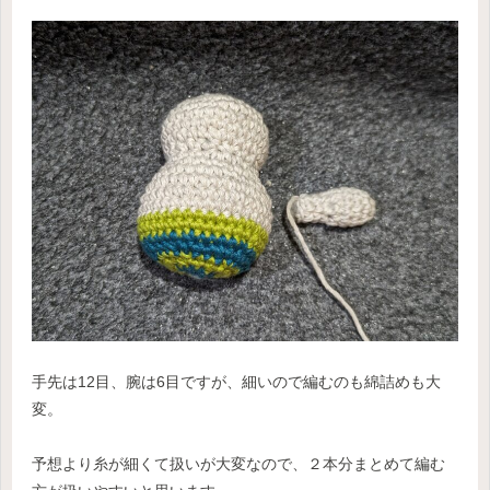
手先は12目、腕は6目ですが、細いので編むのも綿詰めも大
変。
予想より糸が細くて扱いが大変なので、２本分まとめて編む