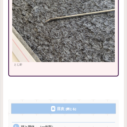
とじ針
目次
頭と胴体 （一体型）