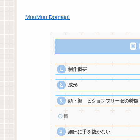
MuuMuu Domain!
制作概要
成形
頭・顔 ビションフリーゼの特徴
目
細部に手を抜かない