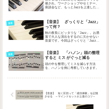
催され、ワークショップやセミナー、
座談会など、もっとJazzを上達したい
と思う人にもとても実になる日です。
日本でもお祝い行事が盛りだくさん！
【音楽】 ざっくりと「Jazz」
音楽
って何？
秋の夜長にピッタリな「Jazz」。お洒
落で大人な演出をするのに欠かせない
音楽です。今回はざっくりと「Jazz」
ってなんぞや、という所をまとめてい
きたいと思います。
【音楽】 「ハノン」頭の整理
音楽
すると ミス がぐっと減る
頭の中を整理してミスを減らす方法
を、ハノンを例に考察していきます。
【音楽】 短く区切って「成功体験」を記憶
させる ～マインドセットが上達のコツ～