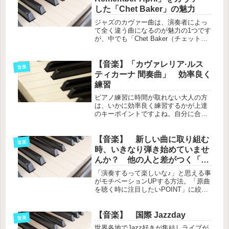
した「Chet Baker」の魅力
ジャズのカヴァー曲は、演奏者によっ
て全く違う曲になるのが魅力の1つです
が、中でも「Chet Baker（チェット・
ベーカー）」がカヴァーしたバージョ
ンが、私のお気に入りです。軽快なア
ップテンポで、聴きながら作業すると
【音楽】「カヴァレリア·ルス
音楽
仕事がはかどる、はかどる♪Chet Baker
ティカーナ 間奏曲」 効率良く
は、ヴォーカリストでもありますが、
練習
このカヴァー曲ではトランぺッターと
して演奏しています。
ピアノ練習に時間が取れない大人の方
は、いかに効率良く練習するかが上達
のキーポイントですよね。自分に合っ
た練習法を試行錯誤しています。
【音楽】 新しい曲に取り組む
音楽
時、いきなり弾き始めていませ
んか？ 他の人と差がつく「下
準備」とは？ Vol.１
「演奏するって楽しいな♪」と思える事
がモチベーションUPする方法。「原曲
を聴く時に注目したいPOINT」に絞っ
て学んでいきます。
【音楽】 国際 Jazzday
音楽
世界各地でJazz好きが集結しライブが